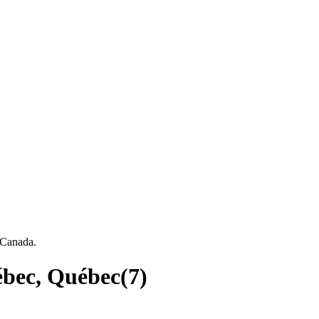
 Canada.
ébec, Québec
(
7
)