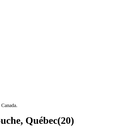
, Canada.
couche, Québec
(
20
)