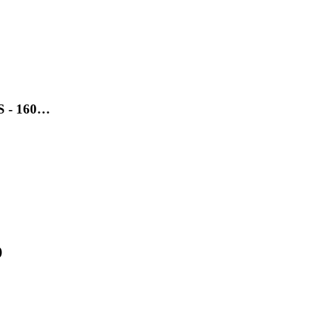
SS - 160…
)