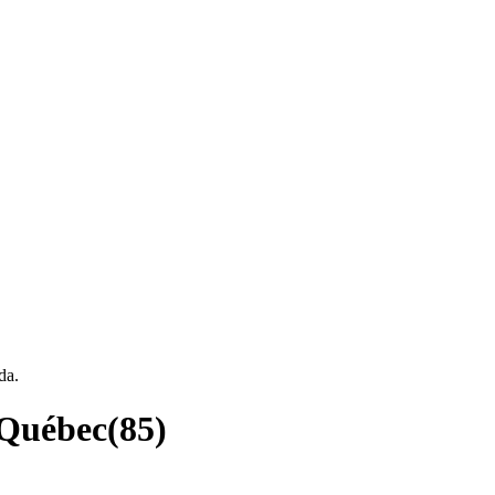
da.
 Québec
(
85
)