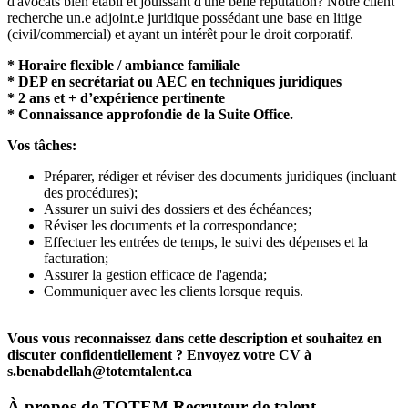
d'avocats bien établi et jouissant d'une belle réputation? Notre client
recherche un.e adjoint.e juridique possédant une base en litige
(civil/commercial) et ayant un intérêt pour le droit corporatif.
* Horaire flexible / ambiance familiale
* DEP en secrétariat ou AEC en techniques juridiques
* 2 ans et + d’expérience pertinente
* Connaissance approfondie de la Suite Office.
Vos tâches:
Préparer, rédiger et réviser des documents juridiques (incluant
des procédures);
Assurer un suivi des dossiers et des échéances;
Réviser les documents et la correspondance;
Effectuer les entrées de temps, le suivi des dépenses et la
facturation;
Assurer la gestion efficace de l'agenda;
Communiquer avec les clients lorsque requis.
Vous vous reconnaissez dans cette description et souhaitez en
discuter confidentiellement ? Envoyez votre CV à
s.benabdellah@totemtalent.ca
À propos de
TOTEM Recruteur de talent