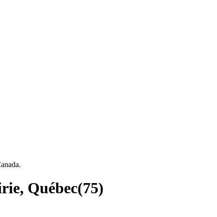
Canada.
irie, Québec
(
75
)