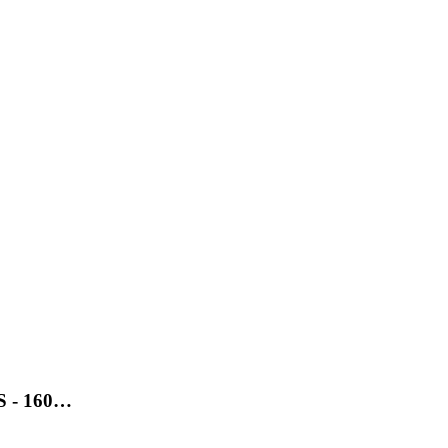
SS - 160…