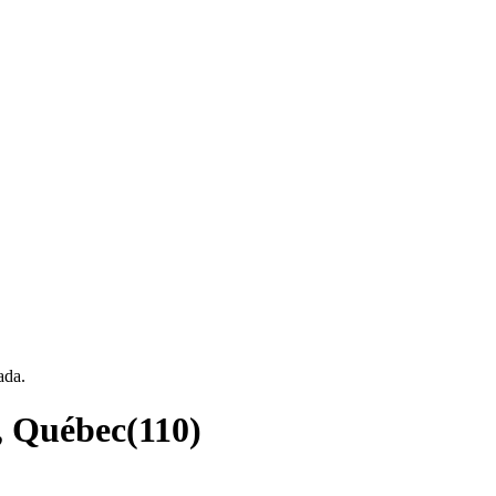
ada.
e, Québec
(
110
)