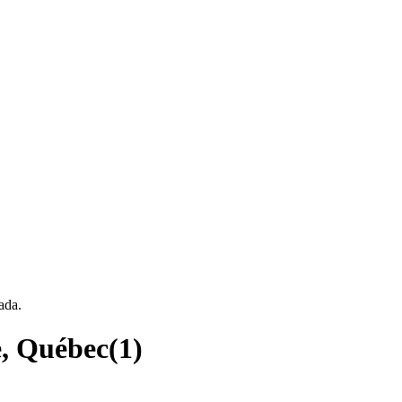
ada.
e, Québec
(
1
)