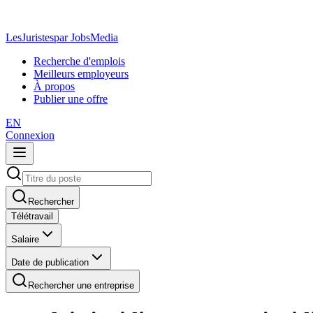
LesJuristes
par JobsMedia
Recherche d'emplois
Meilleurs employeurs
À propos
Publier une offre
EN
Connexion
Rechercher
Télétravail
Salaire
Date de publication
Rechercher une entreprise