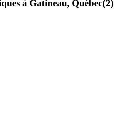
diques à Gatineau, Québec
(
2
)