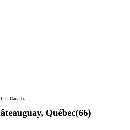
uébec, Canada.
Châteauguay, Québec
(
66
)