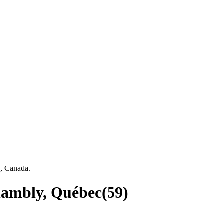
c, Canada.
Chambly, Québec
(
59
)