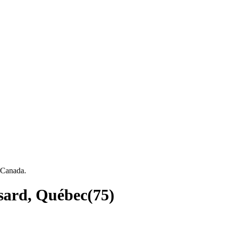
, Canada.
ssard, Québec
(
75
)