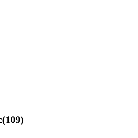
c
(
109
)