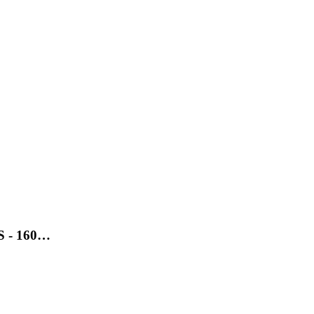
SS - 160…