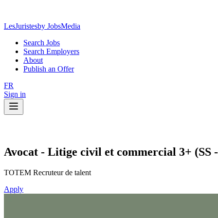
LesJuristes
by JobsMedia
Search Jobs
Search Employers
About
Publish an Offer
FR
Sign in
Avocat - Litige civil et commercial 3+ (SS 
TOTEM Recruteur de talent
Apply