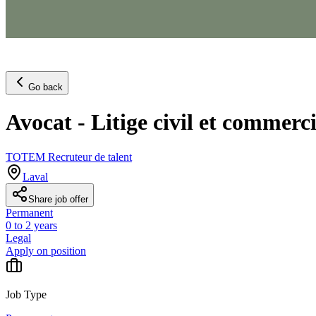
Go back
Avocat - Litige civil et commerc
TOTEM Recruteur de talent
Laval
Share job offer
Permanent
0 to 2 years
Legal
Apply on position
Job Type