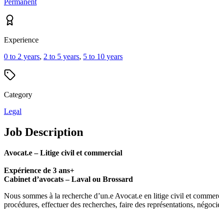
Permanent
Experience
0 to 2 years
,
2 to 5 years
,
5 to 10 years
Category
Legal
Job Description
Avocat.e – Litige civil et commercial
Expérience de 3 ans+
Cabinet d’avocats – Laval ou Brossard
Nous sommes à la recherche d’un.e Avocat.e en litige civil et commercial
procédures, effectuer des recherches, faire des représentations, négoci