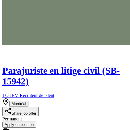
Parajuriste en litige civil (SB-
15942)
TOTEM Recruteur de talent
Montréal
Share job offer
Permanent
Apply on position