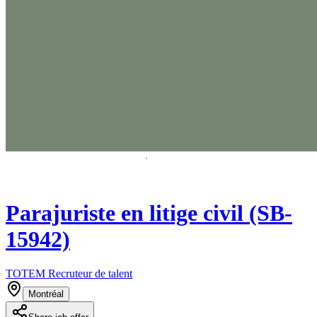
Parajuriste en litige civil (SB-
15942)
TOTEM Recruteur de talent
Montréal