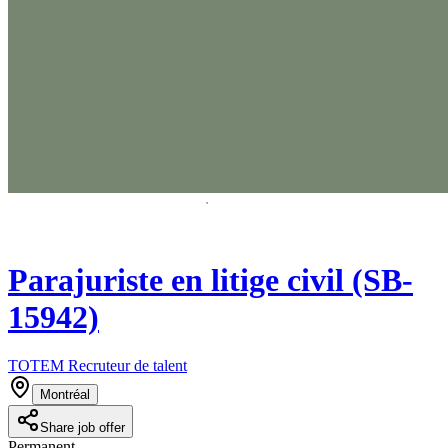
Parajuriste en litige civil (SB-
15942)
TOTEM Recruteur de talent
Montréal
Share job offer
Permanent