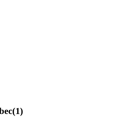
ebec
(
1
)