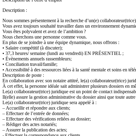
Description :
Nous sommes présentement à la recherche d’un(e) collaborateur(trice) 
Vous avez toujours souhaité travailler dans un environnement dynamiqu
Vous êtes polyvalent et avez de l’ambition ?
Nous cherchons une personne comme vous.
En plus de se joindre à une équipe dynamique, nous offrons :
• Salaire compétitif (à discuter);
• 37,3 heures/ semaine (lundi au vendredi) EN PRÉSENTIEL ;
• Évènements annuels rassembleurs;
• Conciliation travail/famille;
• Accessibilité à des ressources liées à la santé mentale et soins en té
Description de poste :
En collaboration avec son notaire attitré, le(a) collaborateur(trice) jur
À cet effet, la personne idéale sait administrer plusieurs dossiers en
Le(a) collaborateur(trice) juridique est un point de contact indispensab
Il(elle) assure la gestion administrative du dossier ainsi que toute au
Le(a) collaborateur(trice) juridique sera appelé à :
– Accueillir et répondre aux clients;
– Effectuer de l’entrée de données;
– Effectuer des vérifications reliées au dossier;
– Rédiger des actes notariés;
– Assurer la publication des actes;
- Effectuer la correspondance aux clients.