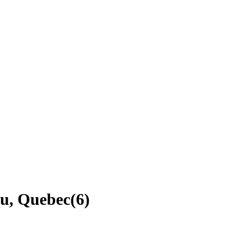
eu, Quebec
(
6
)