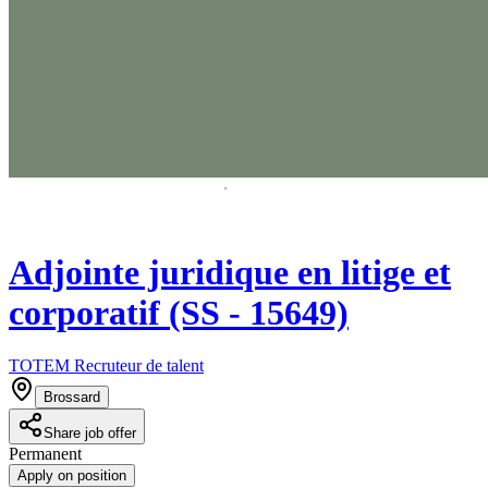
Adjointe juridique en litige et
corporatif (SS - 15649)
TOTEM Recruteur de talent
Brossard
Share job offer
Permanent
Apply on position