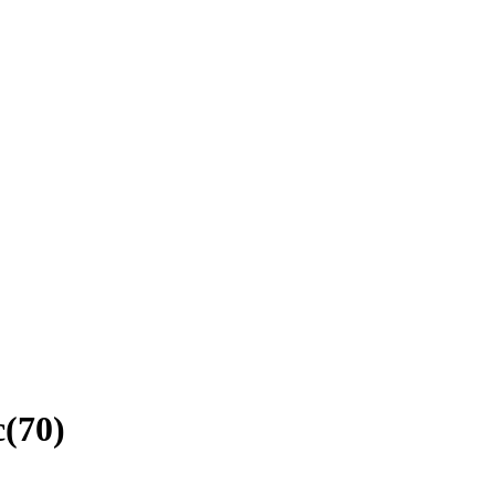
c
(
70
)