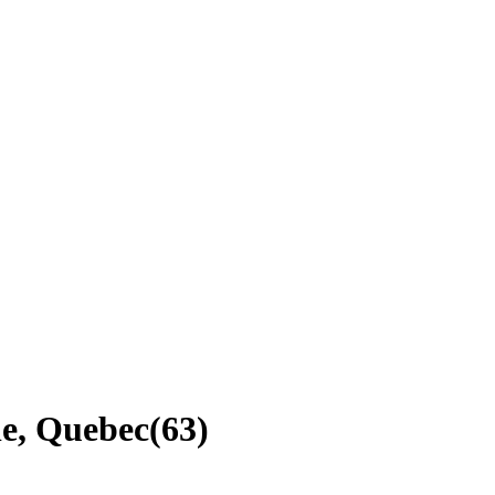
le, Quebec
(
63
)