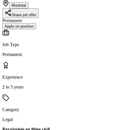
Montréal
Share job offer
Permanent
Apply on position
Job Type
Permanent
Experience
2 to 5 years
Category
Legal
Parajuriste en litige civil