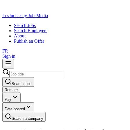
LesJuristes
by JobsMedia
Search Jobs
Search Employers
About
Publish an Offer
FR
Sign in
Search jobs
Remote
Pay
Date posted
Search a company