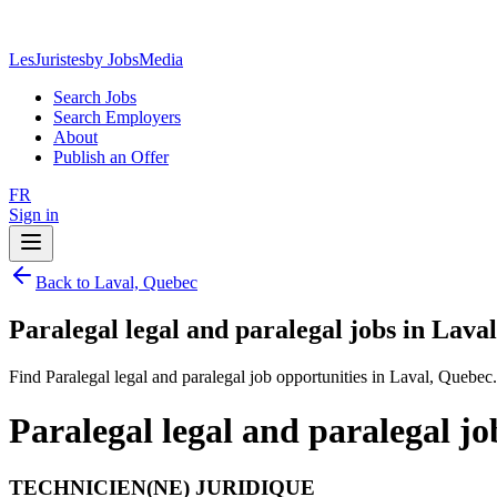
LesJuristes
by JobsMedia
Search Jobs
Search Employers
About
Publish an Offer
FR
Sign in
Back to Laval, Quebec
Paralegal legal and paralegal jobs in Lava
Find Paralegal legal and paralegal job opportunities in Laval, Quebec.
Paralegal legal and paralegal j
TECHNICIEN(NE) JURIDIQUE