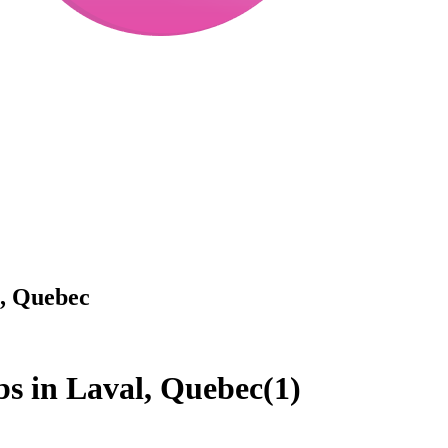
l, Quebec
obs in Laval, Quebec
(
1
)