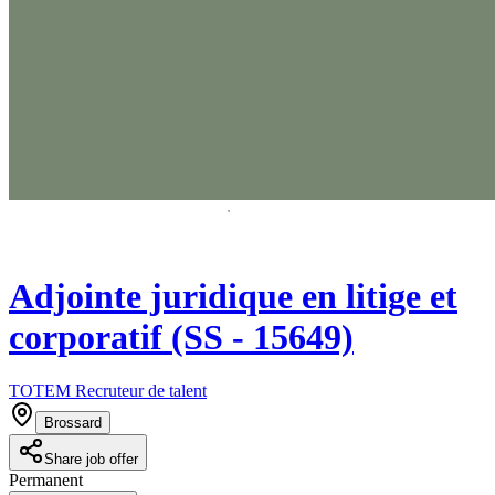
Adjointe juridique en litige et
corporatif (SS - 15649)
TOTEM Recruteur de talent
Brossard
Share job offer
Permanent