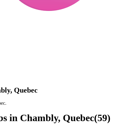
mbly, Quebec
bec.
obs in Chambly, Quebec
(
59
)