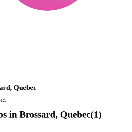
sard, Quebec
bec.
obs in Brossard, Quebec
(
1
)