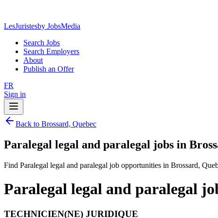
LesJuristes
by JobsMedia
Search Jobs
Search Employers
About
Publish an Offer
FR
Sign in
Back to Brossard, Quebec
Paralegal legal and paralegal jobs in Bros
Find Paralegal legal and paralegal job opportunities in Brossard, Que
Paralegal legal and paralegal j
TECHNICIEN(NE) JURIDIQUE