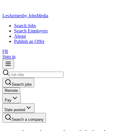
LesJuristes
by JobsMedia
Search Jobs
Search Employers
About
Publish an Offer
FR
Sign in
Search jobs
Remote
Pay
Date posted
Search a company