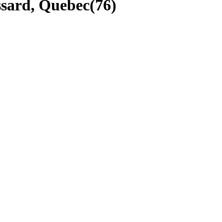
ssard, Quebec
(
76
)