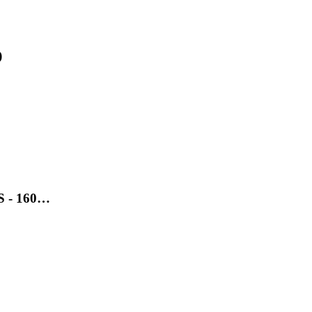
)
SS - 160…