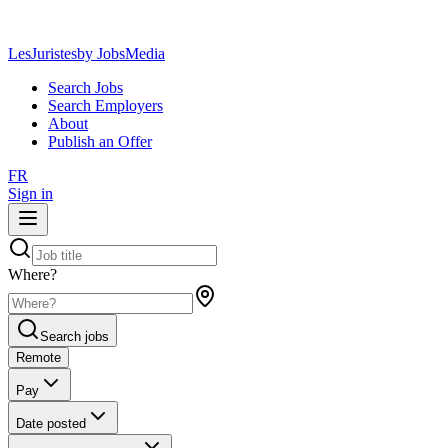
LesJuristes
by JobsMedia
Search Jobs
Search Employers
About
Publish an Offer
FR
Sign in
Where?
Search jobs
Remote
Pay
Date posted