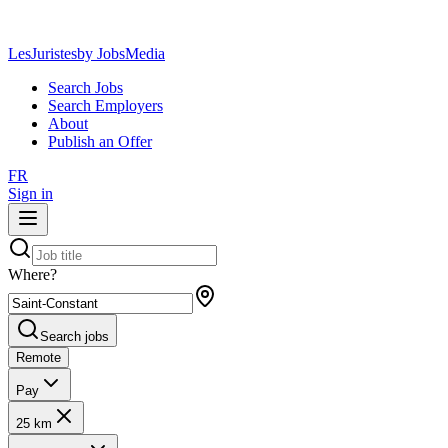
LesJuristes
by JobsMedia
Search Jobs
Search Employers
About
Publish an Offer
FR
Sign in
Where?
Search jobs
Remote
Pay
25 km