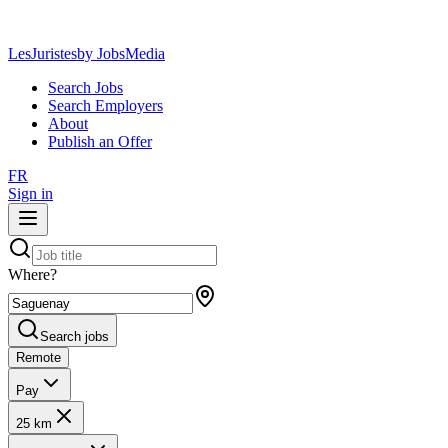
LesJuristes
by JobsMedia
Search Jobs
Search Employers
About
Publish an Offer
FR
Sign in
Where?
Search jobs
Remote
Pay
25 km