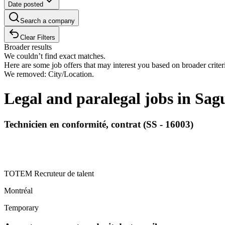
Date posted
Search a company
Clear Filters
Broader results
We couldn’t find exact matches.
Here are some job offers that may interest you based on broader criter
We removed: City/Location.
Legal and paralegal jobs in Sa
Technicien en conformité, contrat (SS - 16003)
TOTEM Recruteur de talent
Montréal
Temporary