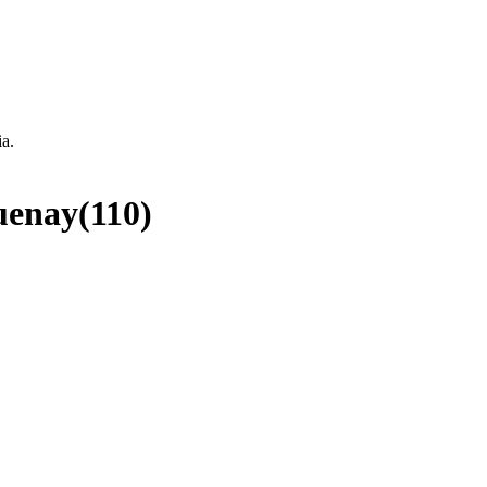
ia.
guenay
(
110
)