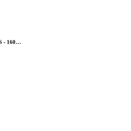
SS - 160…