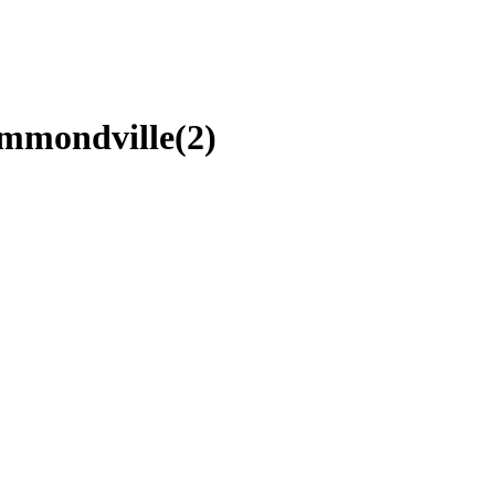
ummondville
(
2
)