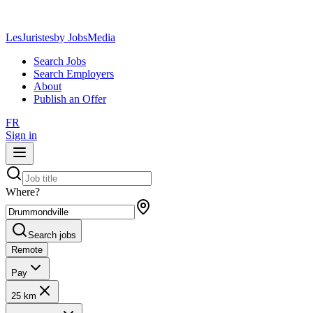
LesJuristes
by JobsMedia
Search Jobs
Search Employers
About
Publish an Offer
FR
Sign in
Where?
Search jobs
Remote
Pay
25 km